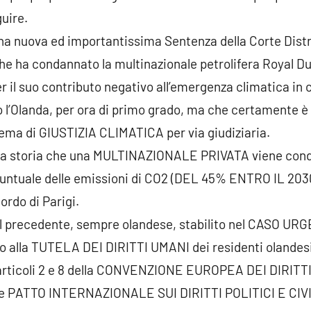
uire.
di una nuova ed importantissima Sentenza della Corte Dist
he ha condannato la multinazionale petrolifera Royal Dut
r il suo contributo negativo all’emergenza climatica in 
 l’Olanda, per ora di primo grado, ma che certamente è 
 tema di GIUSTIZIA CLIMATICA per via giudiziaria.
 nella storia che una MULTINAZIONALE PRIVATA viene con
puntuale delle emissioni di CO2 (DEL 45% ENTRO IL 2030
cordo di Parigi.
al precedente, sempre olandese, stabilito nel CASO URG
o alla TUTELA DEI DIRITTI UMANI dei residenti olande
rticoli 2 e 8 della CONVENZIONE EUROPEA DEI DIRITTI
ante PATTO INTERNAZIONALE SUI DIRITTI POLITICI E CIVIL