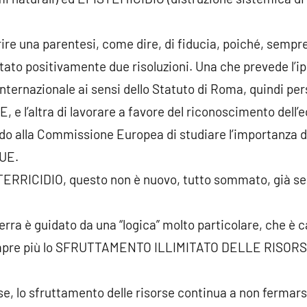
ire una parentesi, come dire, di fiducia, poiché, sempre
to positivamente due risoluzioni. Una che prevede l’ipot
nternazionale ai sensi dello Statuto di Roma, quindi pe
’altra di lavorare a favore del riconoscimento dell’eco
o alla Commissione Europea di studiare l’importanza dell
’UE.
TERRICIDIO, questo non è nuovo, tutto sommato, già se n
rra è guidato da una “logica” molto particolare, che è ca
 sempre più lo SFRUTTAMENTO ILLIMITATO DELLE RISO
e, lo sfruttamento delle risorse continua a non fermars