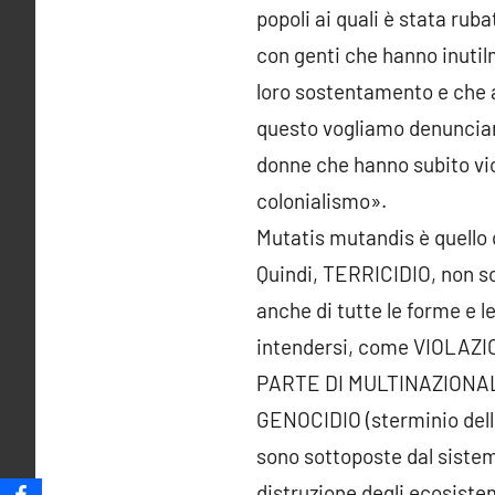
popoli ai quali è stata ruba
con genti che hanno inutil
loro sostentamento e che ad
questo vogliamo denunciar
donne che hanno subito vio
colonialismo».
Mutatis mutandis è quello c
Quindi, TERRICIDIO, non so
anche di tutte le forme e l
intendersi, come VIOLAZ
PARTE DI MULTINAZIONALI, 
GENOCIDIO (sterminio dell
sono sottoposte dal siste
distruzione degli ecosiste