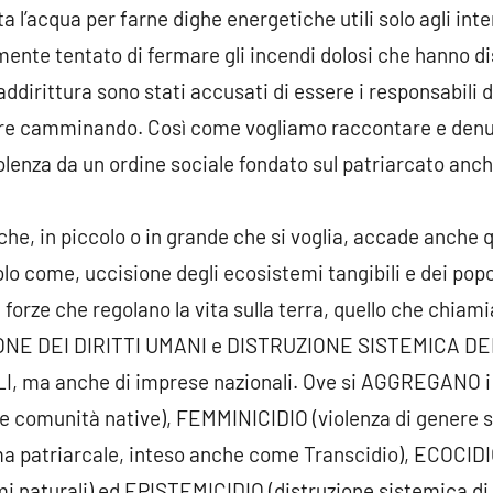
ta l’acqua per farne dighe energetiche utili solo agli inte
mente tentato di fermare gli incendi dolosi che hanno di
dirittura sono stati accusati di essere i responsabili d
e camminando. Così come vogliamo raccontare e denunc
lenza da un ordine sociale fondato sul patriarcato anche
he, in piccolo o in grande che si voglia, accade anche q
lo come, uccisione degli ecosistemi tangibili e dei popo
e forze che regolano la vita sulla terra, quello che chia
IONE DEI DIRITTI UMANI e DISTRUZIONE SISTEMICA D
ma anche di imprese nazionali. Ove si AGGREGANO i co
e comunità native), FEMMINICIDIO (violenza di genere s
ma patriarcale, inteso anche come Transcidio), ECOCI
mi naturali) ed EPISTEMICIDIO (distruzione sistemica d