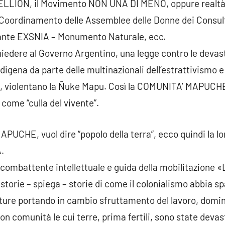
ION, il Movimento NON UNA DI MENO, oppure realtà p
Coordinamento delle Assemblee delle Donne dei Consul
licante EXSNIA – Monumento Naturale, ecc.
hiedere al Governo Argentino, una legge contro le devast
digena da parte delle multinazionali dell’estrattivismo e
chi, violentano la Ñuke Mapu. Così la COMUNITA’ MAPUCH
come “culla del vivente”.
APUCHE, vuol dire “popolo della terra”, ecco quindi la l
.
combattente intellettuale e guida della mobilitazione 
torie – spiega – storie di come il colonialismo abbia sp
ure portando in cambio sfruttamento del lavoro, domin
on comunità le cui terre, prima fertili, sono state deva