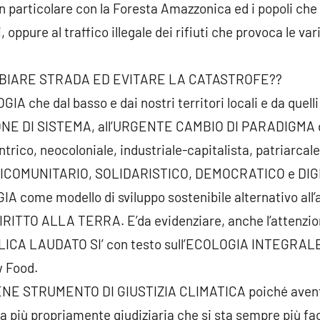
n particolare con la Foresta Amazzonica ed i popoli che 
 oppure al traffico illegale dei rifiuti che provoca le va
BIARE STRADA ED EVITARE LA CATASTROFE??
A che dal basso e dai nostri territori locali e da quelli 
ONE DI SISTEMA, all’URGENTE CAMBIO DI PARADIGMA da
ico, neocoloniale, industriale-capitalista, patriarcale 
COMUNITARIO, SOLIDARISTICO, DEMOCRATICO e DIG
A come modello di sviluppo sostenibile alternativo all’
 DIRITTO ALLA TERRA. E’da evidenziare, anche l’atten
ICLICA LAUDATO SI’ con testo sull’ECOLOGIA INTEGRALE 
w Food.
E STRUMENTO DI GIUSTIZIA CLIMATICA poiché avente 
via più propriamente giudiziaria che si sta sempre più f