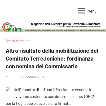
Vai
al
Menu
Voci
Magazine
contenuto
Alleanza
per
per
la
la
Sovranità
Terra
Senza categoria
Alimentare
Altro risultato della mobilitazione del
Comitato TerreJoniche: l’ordinanza
con nomina del Commissario
di
16 Dicembre 2011
Nessun
commento
Nell’incontro di ieri con il Presidente Vendola lo
avevamo sostenuto con determinazione: l’OPCM
per la Puglia
può e deve essere firmata