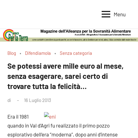
Vai
al
Menu
Voci
Magazine
contenuto
Alleanza
per
per
la
la
Sovranità
Terra
Blog
Difendiamola
Senza categoria
Alimentare
Se potessi avere mille euro al mese,
senza esagerare, sarei certo di
trovare tutta la felicità…
di
16 Luglio 2013
8
commenti
Era il 1981
quando in Val d’Agri fu realizzato il primo pozzo
esplorativo dell’era “moderna”, dopo anni d’intense