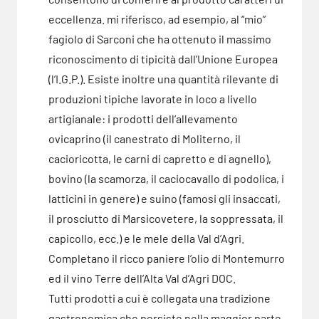
eccellenza. mi riferisco, ad esempio, al “mio”
fagiolo di Sarconi che ha ottenuto il massimo
riconoscimento di tipicità dall’Unione Europea
(l’I.G.P.). Esiste inoltre una quantità rilevante di
produzioni tipiche lavorate in loco a livello
artigianale: i prodotti dell’allevamento
ovicaprino (il canestrato di Moliterno, il
cacioricotta, le carni di capretto e di agnello),
bovino (la scamorza, il caciocavallo di podolica, i
latticini in genere) e suino (famosi gli insaccati,
il prosciutto di Marsicovetere, la soppressata, il
capicollo, ecc.) e le mele della Val d’Agri.
Completano il ricco paniere l’olio di Montemurro
ed il vino Terre dell’Alta Val d’Agri DOC.
Tutti prodotti a cui è collegata una tradizione
gastronomica che persiste nella maggior parte