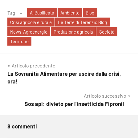
A-Basilicata
Ambiente
Blog
Tag
Crisi agricola e rurale
Le Terre di Terenzio Blog
News-Agroenergie
Produzione agricola
Società
Territorio
Navigazione
Articolo precedente
La Sovranità Alimentare per uscire dalla crisi,
articoli
ora!
Articolo successivo
Sos api: divieto per l’insetticida Fipronil
8 commenti