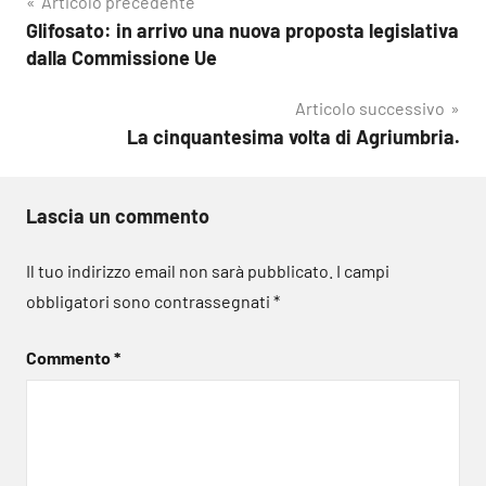
Navigazione
Articolo precedente
Glifosato: in arrivo una nuova proposta legislativa
articoli
dalla Commissione Ue
Articolo successivo
La cinquantesima volta di Agriumbria.
Lascia un commento
Il tuo indirizzo email non sarà pubblicato.
I campi
obbligatori sono contrassegnati
*
Commento
*