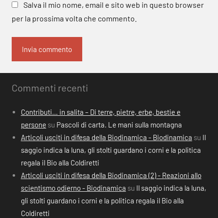
Salva il mio nome, email e sito web in questo browser
per la prossima volta che commento.
Commenti recenti
Contributi… in salita – Di terre, pietre, erbe, bestie e
persone
su
Pascoli di carta. Le mani sulla montagna
Articoli usciti in difesa della Biodinamica - Biodinamica
su
Il
saggio indica la luna, gli stolti guardano i corni e la politica
regala il Bio alla Coldiretti
Articoli usciti in difesa della Biodinamica (2) - Reazioni allo
scientismo odierno - Biodinamica
su
Il saggio indica la luna,
gli stolti guardano i corni e la politica regala il Bio alla
Coldiretti