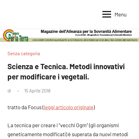
Vai
al
Menu
Voci
Magazine
contenuto
Alleanza
per
per
la
la
Sovranità
Terra
Senza categoria
Alimentare
Scienza e Tecnica. Metodi innovativi
per modificare i vegetali.
di
15 Aprile 2018
Nessun
commento
tratto da Focus (
leggi articolo originale
)
La tecnica per creare i “vecchi Ogm” (gli organismi
geneticamente modificati) è superata da nuovi metodi