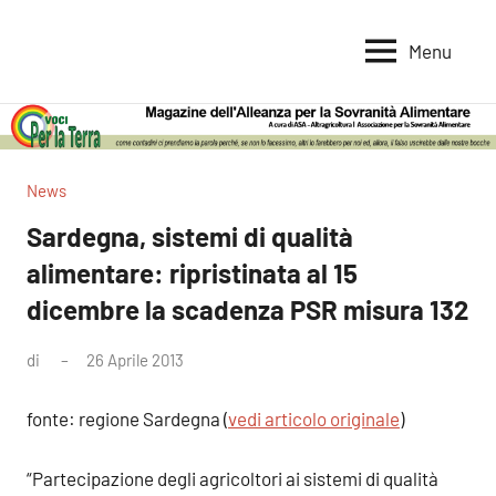
Vai
al
Menu
Voci
Magazine
contenuto
Alleanza
per
per
la
la
Sovranità
Terra
News
Alimentare
Sardegna, sistemi di qualità
alimentare: ripristinata al 15
dicembre la scadenza PSR misura 132
di
26 Aprile 2013
Nessun
commento
fonte: regione Sardegna (
vedi articolo originale
)
“Partecipazione degli agricoltori ai sistemi di qualità