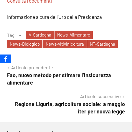
Consulta i documenti
Informazione a cura dell’Urp della Presidenza
A-Sardegna
News-Alimentare
Tag
News-Biologico
News-vitivinicoltura
NT-Sardegna
Navigazione
Articolo precedente
Fao, nuovo metodo per stimare l’insicurezza
articoli
alimentare
Articolo successivo
Regione Liguria, agricoltura sociale: a maggio
iter per nuova legge