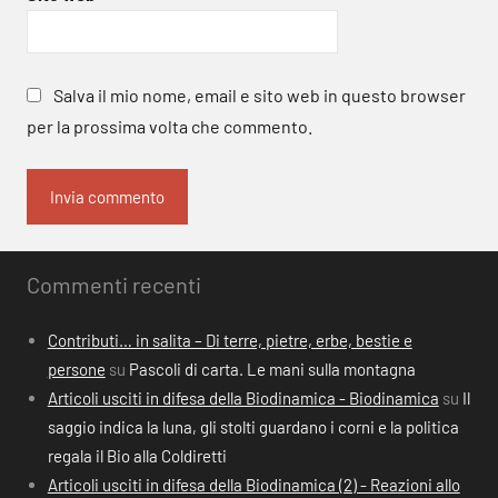
Salva il mio nome, email e sito web in questo browser
per la prossima volta che commento.
Commenti recenti
Contributi… in salita – Di terre, pietre, erbe, bestie e
persone
su
Pascoli di carta. Le mani sulla montagna
Articoli usciti in difesa della Biodinamica - Biodinamica
su
Il
saggio indica la luna, gli stolti guardano i corni e la politica
regala il Bio alla Coldiretti
Articoli usciti in difesa della Biodinamica (2) - Reazioni allo