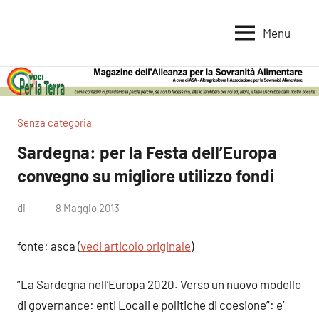
Vai
al
Menu
Voci
Magazine
contenuto
Alleanza
per
per
la
la
Sovranità
Terra
Senza categoria
Alimentare
Sardegna: per la Festa dell’Europa
convegno su migliore utilizzo fondi
di
8 Maggio 2013
Nessun
commento
fonte: asca (
vedi articolo originale
)
”La Sardegna nell’Europa 2020. Verso un nuovo modello
di governance: enti Locali e politiche di coesione”: e’