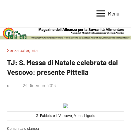
Vai
al
Menu
Voci
Magazine
contenuto
Alleanza
per
per
la
la
Sovranità
Terra
Senza categoria
Alimentare
TJ: S. Messa di Natale celebrata dal
Vescovo: presente Pittella
di
24 Dicembre 2013
Nessun
commento
G. Fabbris e il Vescovo, Mons. Ligorio
Comunicato stampa