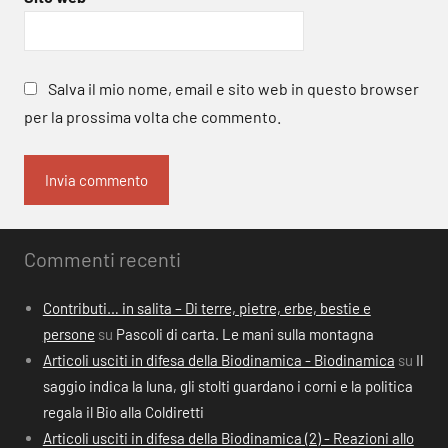
Salva il mio nome, email e sito web in questo browser
per la prossima volta che commento.
Commenti recenti
Contributi… in salita – Di terre, pietre, erbe, bestie e
persone
su
Pascoli di carta. Le mani sulla montagna
Articoli usciti in difesa della Biodinamica - Biodinamica
su
Il
saggio indica la luna, gli stolti guardano i corni e la politica
regala il Bio alla Coldiretti
Articoli usciti in difesa della Biodinamica (2) - Reazioni allo