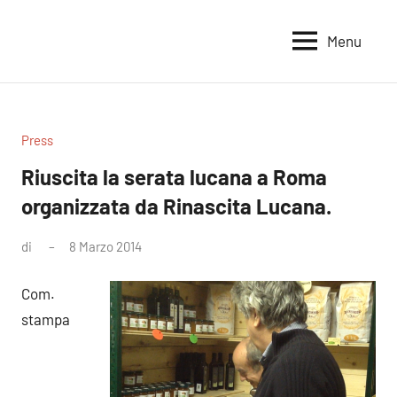
Vai
al
Menu
Voci
Magazine
contenuto
Alleanza
per
per
la
la
Sovranità
Terra
Press
Alimentare
Riuscita la serata lucana a Roma
organizzata da Rinascita Lucana.
di
8 Marzo 2014
Nessun
commento
Com.
stampa