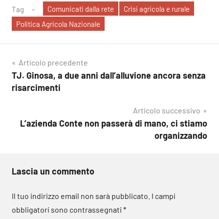
Comunicati dalla rete
Crisi agricola e rurale
Tag
Politica Agricola Nazionale
Navigazione
Articolo precedente
TJ. Ginosa, a due anni dall’alluvione ancora senza
articoli
risarcimenti
Articolo successivo
L’azienda Conte non passerà di mano, ci stiamo
organizzando
Lascia un commento
Il tuo indirizzo email non sarà pubblicato.
I campi
obbligatori sono contrassegnati
*