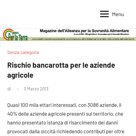
Vai
al
Menu
Voci
Magazine
contenuto
Alleanza
per
per
la
la
Sovranità
Terra
Senza categoria
Alimentare
Rischio bancarotta per le aziende
agricole
di
3 Marzo 2013
Nessun
commento
Quasi 100 mila ettari interessati, con 3086 aziende, il
40% delle aziende agricole presenti sul territorio, che
hanno presentato istanza di risarcimento dei danni
provocati dalla siccità richiedendo contributi per oltre