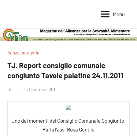
Vai
al
Menu
Voci
Magazine
contenuto
Alleanza
per
per
la
la
Sovranità
Terra
Senza categoria
Alimentare
TJ. Report consiglio comunale
congiunto Tavole palatine 24.11.2011
di
15 Dicembre 2011
Nessun
commento
Uno dei momenti del Consiglio Comunale Congiunto.
Parla l’ass. Rosa Gentile