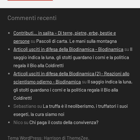
Commenti recenti
Contributi… in salita – Di terre, pietre, erbe, bestie e
persone
su
Pascoli di carta. Le mani sulla montagna
Articoli usciti in difesa della Biodinamica - Biodinamica
su
Il
saggio indica la luna, gli stolti guardano i corni e la politica
regala il Bio alla Coldiretti
Articoli usciti in difesa della Biodinamica (2) - Reazioni allo
scientismo odierno - Biodinamica
su
Il saggio indica la luna,
gli stolti guardano i corni e la politica regala il Bio alla
Coldiretti
Sebastiano
su
La truffa è il neoliberismo, i truffatori i suoi
esegeti, la cura siamo noi
Nico
su
Chi paga il costo della convivenza?
Tema WordPress: Harrison di ThemeZee.