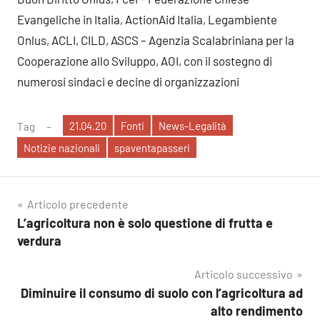
Evangeliche in Italia, ActionAid Italia, Legambiente
Onlus, ACLI, CILD, ASCS – Agenzia Scalabriniana per la
Cooperazione allo Sviluppo, AOI, con il sostegno di
numerosi sindaci e decine di organizzazioni
21.04.20
Fonti
News-Legalità
Tag
Notizie nazionali
spaventapasseri
Navigazione
Articolo precedente
L’agricoltura non è solo questione di frutta e
articoli
verdura
Articolo successivo
Diminuire il consumo di suolo con l’agricoltura ad
alto rendimento