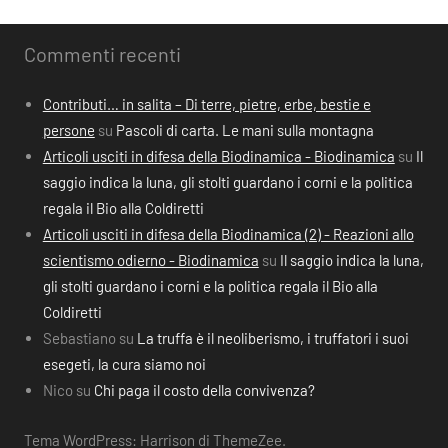
Commenti recenti
Contributi… in salita – Di terre, pietre, erbe, bestie e
persone
su
Pascoli di carta. Le mani sulla montagna
Articoli usciti in difesa della Biodinamica - Biodinamica
su
Il
saggio indica la luna, gli stolti guardano i corni e la politica
regala il Bio alla Coldiretti
Articoli usciti in difesa della Biodinamica (2) - Reazioni allo
scientismo odierno - Biodinamica
su
Il saggio indica la luna,
gli stolti guardano i corni e la politica regala il Bio alla
Coldiretti
Sebastiano
su
La truffa è il neoliberismo, i truffatori i suoi
esegeti, la cura siamo noi
Nico
su
Chi paga il costo della convivenza?
Tema WordPress: Harrison di ThemeZee.