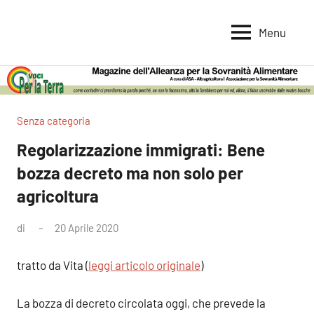
Vai
al
Menu
Voci
Magazine
contenuto
Alleanza
per
per
la
la
Sovranità
Terra
Senza categoria
Alimentare
Regolarizzazione immigrati: Bene
bozza decreto ma non solo per
agricoltura
di
20 Aprile 2020
tratto da Vita (
leggi articolo originale
)
La bozza di decreto circolata oggi, che prevede la