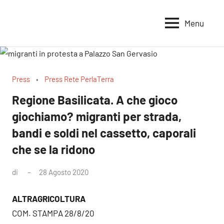
Vai
al
Menu
Voci
Magazine
contenuto
Alleanza
per
per
la
la
Sovranità
Terra
Press
Press Rete PerlaTerra
Alimentare
Regione Basilicata. A che gioco
giochiamo? migranti per strada,
bandi e soldi nel cassetto, caporali
che se la ridono
di
28 Agosto 2020
ALTRAGRICOLTURA
COM. STAMPA 28/8/20