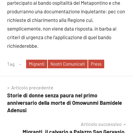
partecipato al bando ospitalità del Metapontino e che
produrranno una documentazione inquietante: pec con
richieste di chiarimento alla Regione cui,
semplicemente, non viene data risposta, in barba ai
criteri di urgenza che l’applicazione di quel bando
richiederebbe.
Migranti
Nostri Comunicati
Press
Tag
Navigazione
Articolo precedente
Storie di donne senza paura nel primo
articoli
anniversario della morte di Omowunmi Bamidele
Adenusi
Articolo successivo
Migranti, il calvario a Palazzo San Gervasio.