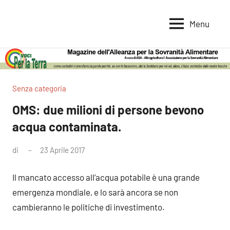
Vai
al
Menu
Voci
Magazine
contenuto
Alleanza
per
per
la
la
Sovranità
Terra
Senza categoria
Alimentare
OMS: due milioni di persone bevono
acqua contaminata.
di
23 Aprile 2017
Nessun
commento
Il mancato accesso all’acqua potabile è una grande
emergenza mondiale, e lo sarà ancora se non
cambieranno le politiche di investimento.