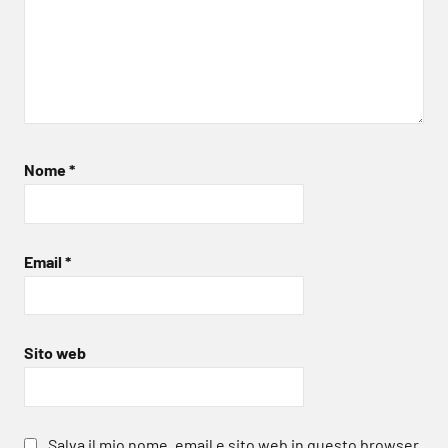
Nome
*
Email
*
Sito web
Salva il mio nome, email e sito web in questo browser