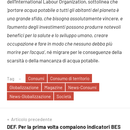
dell’International Labour Organization, sottolinea che
‘portare acqua potabile a tutti gli abitanti del pianeta è
una grande sfida, che bisogna assolutamente vincere, e
l’aumento degli investimenti possono produrre notevoli
benefici per la salute e lo sviluppo umano, creare
occupazione e fare in modo che nessuno debba più
morire per l’acqua’
, né migrare per le conseguenze della
scarsità o della mancanza di acqua potabile.
Consumi
Consumo di territorio
Tag
Globalizzazione
Magazine
News-Consumi
News-Globalizzazione
Società
Navigazione
Articolo precedente
DEF. Per la prima volta compaiono indicatori BES