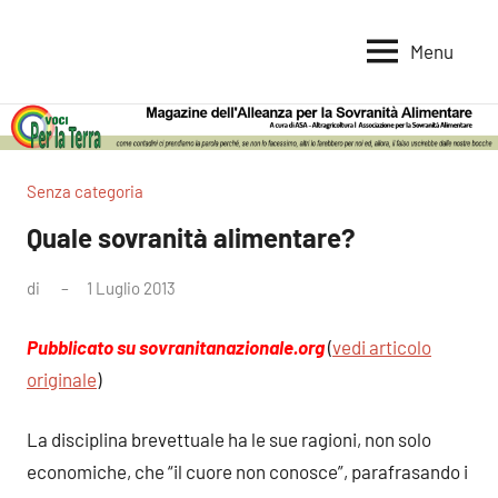
Vai
al
Menu
Voci
Magazine
contenuto
Alleanza
per
per
la
la
Sovranità
Terra
Senza categoria
Alimentare
Quale sovranità alimentare?
di
1 Luglio 2013
2
commenti
Pubblicato su sovranitanazionale.org
(
vedi articolo
originale
)
La disciplina brevettuale ha le sue ragioni, non solo
economiche, che “il cuore non conosce”, parafrasando i