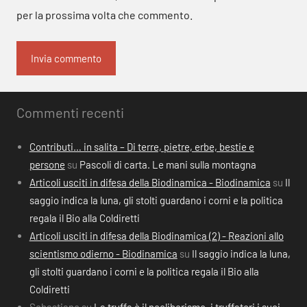
per la prossima volta che commento.
Commenti recenti
Contributi… in salita – Di terre, pietre, erbe, bestie e
persone
su
Pascoli di carta. Le mani sulla montagna
Articoli usciti in difesa della Biodinamica - Biodinamica
su
Il
saggio indica la luna, gli stolti guardano i corni e la politica
regala il Bio alla Coldiretti
Articoli usciti in difesa della Biodinamica (2) - Reazioni allo
scientismo odierno - Biodinamica
su
Il saggio indica la luna,
gli stolti guardano i corni e la politica regala il Bio alla
Coldiretti
Sebastiano
su
La truffa è il neoliberismo, i truffatori i suoi