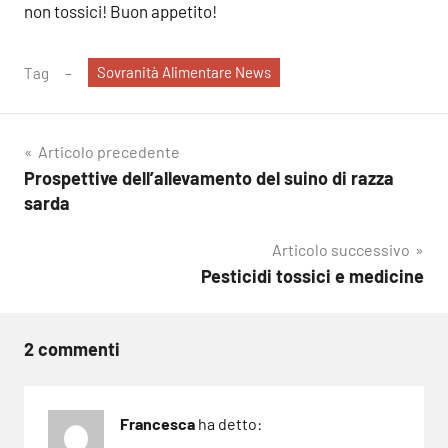
non tossici! Buon appetito!
Sovranità Alimentare News
Tag
Navigazione
Articolo precedente
Prospettive dell’allevamento del suino di razza
articoli
sarda
Articolo successivo
Pesticidi tossici e medicine
2 commenti
Francesca
ha detto: