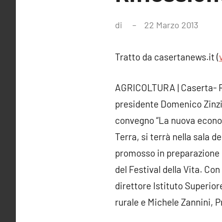
di
22 Marzo 2013
Ness
comm
Tratto da casertanews.it (
AGRICOLTURA | Caserta- Rap
presidente Domenico Zinzi,
convegno “La nuova economia
Terra, si terrà nella sala 
promosso in preparazione de
del Festival della Vita. Co
direttore Istituto Superior
rurale e Michele Zannini, P