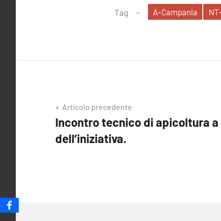
A-Campania
NT
Tag
Navigazione
Articolo precedente
Incontro tecnico di apicoltura
articoli
dell’iniziativa.