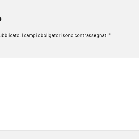
o
pubblicato.
I campi obbligatori sono contrassegnati
*