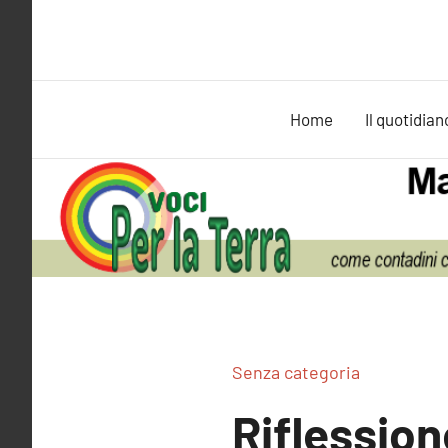
Vai
al
contenuto
Home
Il quotidian
Senza categoria
Riflession