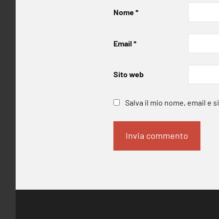
Nome
*
Email
*
Sito web
Salva il mio nome, email e 