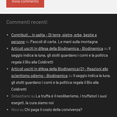
Commenti recenti
Contributi… in salita – Di terre, pietre, erbe, bestie e
persone
su
Pascoli di carta. Le mani sulla montagna
Articoli usciti in difesa della Biodinamica - Biodinamica
su
Il
saggio indica la luna, gli stolti guardano i corni e la politica
regala il Bio alla Coldiretti
Articoli usciti in difesa della Biodinamica (2) - Reazioni allo
scientismo odierno - Biodinamica
su
Il saggio indica la luna,
gli stolti guardano i corni e la politica regala il Bio alla
Coldiretti
Sebastiano
su
La truffa è il neoliberismo, i truffatori i suoi
esegeti, la cura siamo noi
Nico
su
Chi paga il costo della convivenza?