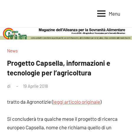
Vai
al
Menu
Voci
Magazine
contenuto
Alleanza
per
per
la
la
Sovranità
Terra
News
Alimentare
Progetto Capsella, informazioni e
tecnologie per l’agricoltura
di
19 Aprile 2018
Nessun
commento
tratto da Agronotizie (
leggi articolo originale
)
Si concluderà tra qualche mese il progetto di ricerca
europeo Capsella, nome che richiama quello di un