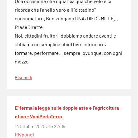
Una occasione che squarcia qualche velo e ci
ricorda che l’anello vero è il “cittadino”
consumatore. Ben vengano UNA, DIECI, MILLE…
PreseDirette.
Noi, cittadini fruitori, dobbiamo andare avanti e
abbiamo un semplice obiettivo: informare,
formare, performare… sempre, ovunque, con ogni
mezzo
Rispondi
E’ ferma la legge sulle doppie aste e l’agricoltura
etica - VociPerlaTerra
14 Ottobre 2020 alle 22:05
Rispondi