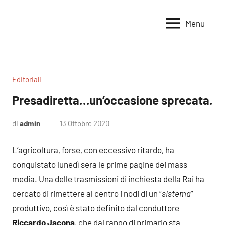
Vai
al
Menu
Voci
Magazine
contenuto
Alleanza
per
per
la
la
Sovranità
Terra
Editoriali
Alimentare
Presadiretta…un’occasione sprecata.
di
admin
13 Ottobre 2020
4
commenti
L’agricoltura, forse, con eccessivo ritardo, ha
conquistato lunedì sera le prime pagine dei mass
media. Una delle trasmissioni di inchiesta della Rai ha
cercato di rimettere al centro i nodi di un “
sistema
”
produttivo, così è stato definito dal conduttore
Riccardo Jacona
, che dal rango di primario sta