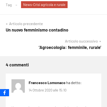
News-Crisi agricola e rurale
Tag
Navigazione
Articolo precedente
Un nuovo femminismo contadino
articoli
Articolo successivo
‘Agroecologia: femminile, rurale’
4 commenti
Francesco Lomonaco
ha detto:
14 Ottobre 2020 alle 15:10