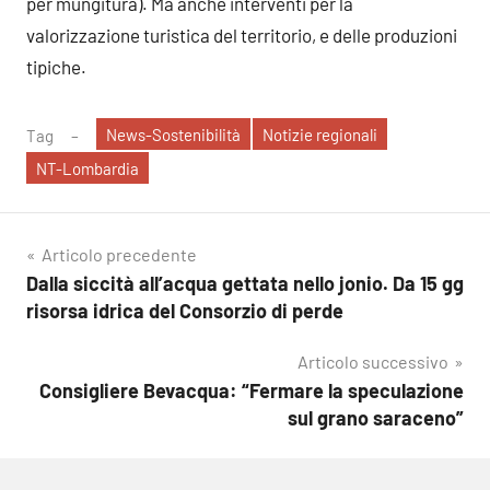
per mungitura). Ma anche interventi per la
valorizzazione turistica del territorio, e delle produzioni
tipiche.
News-Sostenibilità
Notizie regionali
Tag
NT-Lombardia
Navigazione
Articolo precedente
Dalla siccità all’acqua gettata nello jonio. Da 15 gg
articoli
risorsa idrica del Consorzio di perde
Articolo successivo
Consigliere Bevacqua: “Fermare la speculazione
sul grano saraceno”