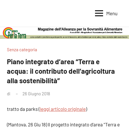
Vai
al
Menu
Voci
Magazine
contenuto
Alleanza
per
per
la
la
Sovranità
Terra
Senza categoria
Alimentare
Piano integrato d’area “Terra e
acqua: il contributo dell’agricoltura
alla sostenibilità”
di
26 Giugno 2018
Nessun
commento
tratto da parks (
leggi articolo originale
)
(Mantova, 26 Giu 18) Il progetto integrato d’area “Terra e