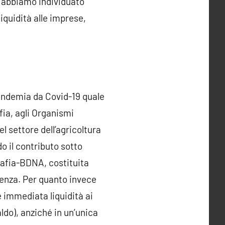
le abbiamo individuato
iquidità alle imprese,
pandemia da Covid-19 quale
ia, agli Organismi
el settore dell’agricoltura
o il contributo sotto
mafia-BDNA, costituita
genza. Per quanto invece
re immediata liquidità ai
ldo), anziché in un’unica