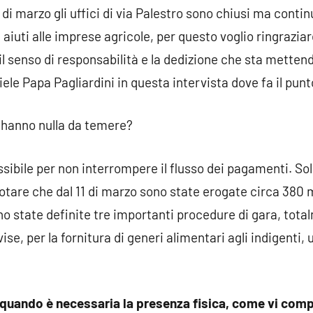
i marzo gli uffici di via Palestro sono chiusi ma contin
i aiuti alle imprese agricole, per questo voglio ringrazia
il senso di responsabilità e la dedizione che sta mettend
riele Papa Pagliardini in questa intervista dove fa il pun
n hanno nulla da temere?
ssibile per non interrompere il flusso dei pagamenti. So
tare che dal 11 di marzo sono state erogate circa 380 mi
ono state definite tre importanti procedure di gara, tot
se, per la fornitura di generi alimentari agli indigenti, u
o, quando è necessaria la presenza fisica, come vi com