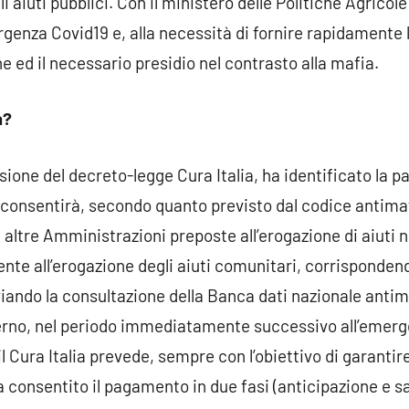
i aiuti pubblici. Con il ministero delle Politiche Agrico
genza Covid19 e, alla necessità di fornire rapidamente l
e ed il necessario presidio nel contrasto alla mafia.
a?
sione del decreto-legge Cura Italia, ha identificato la 
 consentirà, secondo quanto previsto dal codice antimaf
e altre Amministrazioni preposte all’erogazione di aiuti n
e all’erogazione degli aiuti comunitari, corrispondend
nviando la consultazione della Banca dati nazionale anti
nterno, nel periodo immediatamente successivo all’emer
 il Cura Italia prevede, sempre con l’obiettivo di garanti
a consentito il pagamento in due fasi (anticipazione e sa