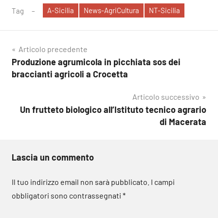
A-Sicilia
News-AgriCultura
NT-Sicilia
Tag
Navigazione
Articolo precedente
Produzione agrumicola in picchiata sos dei
articoli
braccianti agricoli a Crocetta
Articolo successivo
Un frutteto biologico all’Istituto tecnico agrario
di Macerata
Lascia un commento
Il tuo indirizzo email non sarà pubblicato.
I campi
obbligatori sono contrassegnati
*