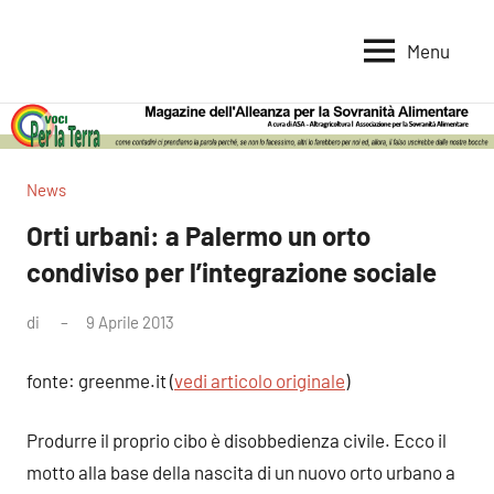
Vai
al
Menu
Voci
Magazine
contenuto
Alleanza
per
per
la
la
Sovranità
Terra
News
Alimentare
Orti urbani: a Palermo un orto
condiviso per l’integrazione sociale
di
9 Aprile 2013
Nessun
commento
fonte: greenme.it (
vedi articolo originale
)
Produrre il proprio cibo è disobbedienza civile. Ecco il
motto alla base della nascita di un nuovo orto urbano a