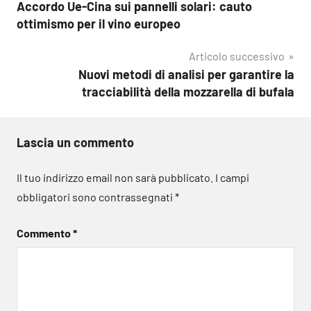
Accordo Ue-Cina sui pannelli solari: cauto
articoli
ottimismo per il vino europeo
Articolo successivo
Nuovi metodi di analisi per garantire la
tracciabilità della mozzarella di bufala
Lascia un commento
Il tuo indirizzo email non sarà pubblicato.
I campi
obbligatori sono contrassegnati
*
Commento
*