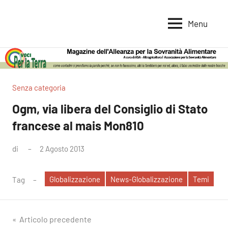
Vai
al
Menu
Voci
Magazine
contenuto
Alleanza
per
per
la
la
Sovranità
Terra
Senza categoria
Alimentare
Ogm, via libera del Consiglio di Stato
francese al mais Mon810
di
2 Agosto 2013
Nessun
commento
Globalizzazione
News-Globalizzazione
Temi
Tag
Navigazione
Articolo precedente