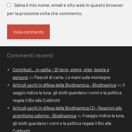
Salva il mio nome, email e sito web in questo browser
per la prossima volta che commento.
Commenti recenti
Contributi… in salita – Di terre, pietre, erbe, bestie e
persone
su
Pascoli di carta. Le mani sulla montagna
Articoli usciti in difesa della Biodinamica - Biodinamica
su
Il
saggio indica la luna, gli stolti guardano i corni e la politica
regala il Bio alla Coldiretti
Articoli usciti in difesa della Biodinamica (2) - Reazioni allo
scientismo odierno - Biodinamica
su
Il saggio indica la luna,
gli stolti guardano i corni e la politica regala il Bio alla
Coldiretti