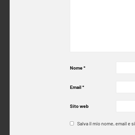
Nome
*
Email
*
Sito web
Salva il mio nome, email e 