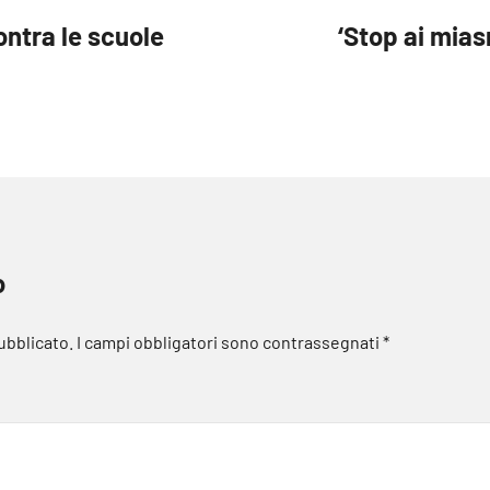
ontra le scuole
‘Stop ai mias
o
pubblicato.
I campi obbligatori sono contrassegnati
*