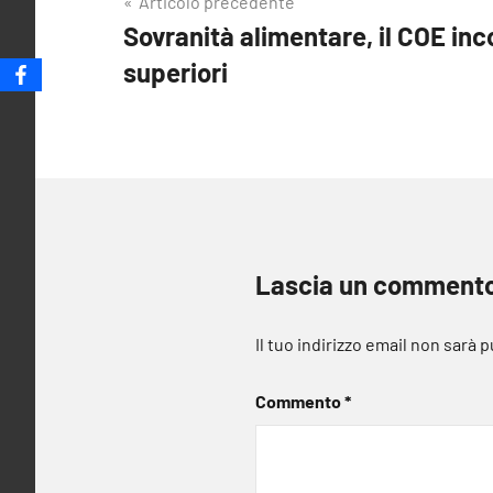
Navigazione
Articolo precedente
Sovranità alimentare, il COE inc
articoli
superiori
Lascia un comment
Il tuo indirizzo email non sarà 
Commento
*