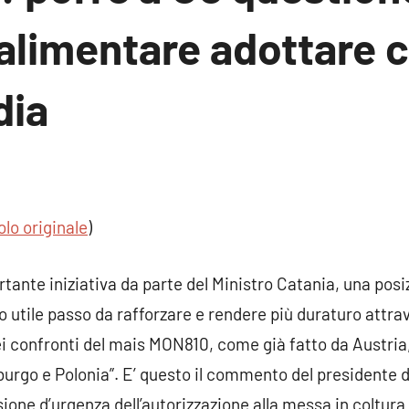
alimentare adottare c
dia
n
nto
olo originale
)
ante iniziativa da parte del Ministro Catania, una pos
utile passo da rafforzare e rendere più duraturo attrav
ei confronti del mais MON810, come già fatto da Austri
urgo e Polonia”. E’ questo il commento del presidente 
nsione d’urgenza dell’autorizzazione alla messa in coltur