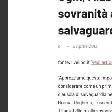
sovranità 
salvaguar
di
5 Aprile 2013
Nessu
comme
fonte: ilvelino.it (
vedi artic
“Apprezziamo questa import
considerare come un primo 
clausola di salvaguardia n
Grecia, Ungheria, Lussemb
Triantafyllidis, alla sospe