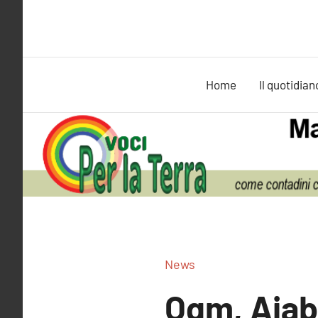
Vai
al
contenuto
Home
Il quotidian
News
Ogm, Aiab