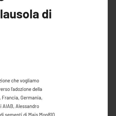
lausola di
izione che vogliamo
erso l’adozione della
a, Francia, Germania,
di AIAB, Alessandro
a di sementi di Mais Mon810