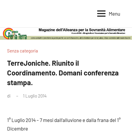
Vai
al
Menu
Voci
Magazine
contenuto
Alleanza
per
per
la
la
Sovranità
Terra
Senza categoria
Alimentare
TerreJoniche. Riunito il
Coordinamento. Domani conferenza
stampa.
di
1 Luglio 2014
Nessun
commento
1° Luglio 2014 – 7 mesi dall’alluvione e dalla frana del 1°
Dicembre