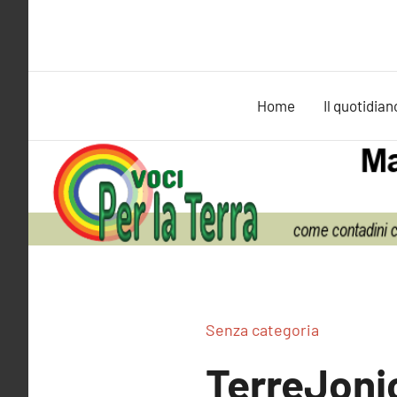
Vai
al
contenuto
Home
Il quotidian
Senza categoria
TerreJoni