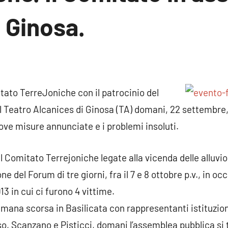
 Ginosa.
essun
ommento
tato TerreJoniche con il patrocinio del
 Teatro Alcanices di Ginosa (TA) domani, 22 settembre, 
ove misure annunciate e i problemi insoluti.
l Comitato Terrejoniche legate alla vicenda delle alluvion
ne del Forum di tre giorni, fra il 7 e 8 ottobre p.v., in o
013 in cui ci furono 4 vittime.
timana scorsa in Basilicata con rappresentanti istituzion
o, Scanzano e Pisticci, domani l’assemblea pubblica si 