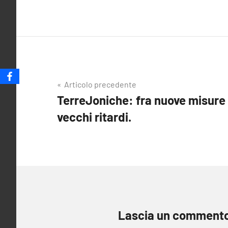
Navigazione
Articolo precedente
TerreJoniche: fra nuove misure
articoli
vecchi ritardi.
Lascia un comment