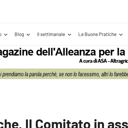
Voci
Magazine
Alleanza
per
per
o
Blog
Il settimanale
Le Buone Pratiche
la
la
Sovranità
Alimentare
Terra
che. Il Comitato in a