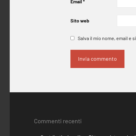
Email
*
Sito web
Salva il mio nome, email e 
Commenti recenti