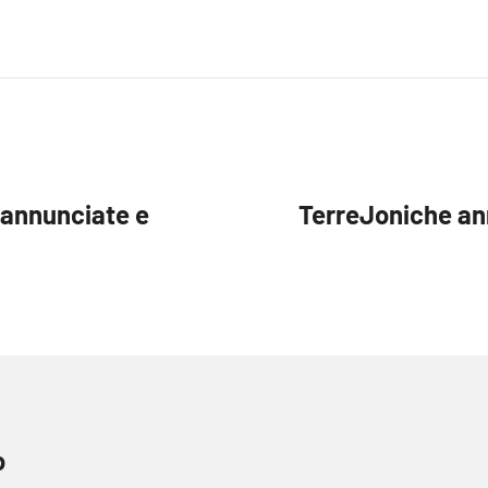
 annunciate e
TerreJoniche anni
o