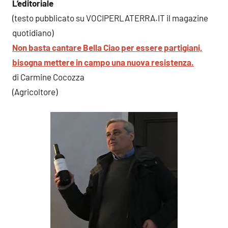
L’editoriale
(testo pubblicato su VOCIPERLATERRA.IT il magazine
quotidiano)
Non basta cantare Bella Ciao per essere partigiani,
bisogna mettere in campo una nuova resistenza.
di Carmine Cocozza
(Agricoltore)