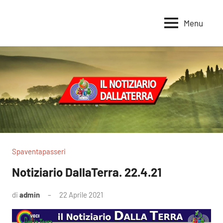
Vai
al
Menu
Voci
Magazine
contenuto
Alleanza
per
per
la
la
Sovranità
Terra
Alimentare
Spaventapasseri
Notiziario DallaTerra. 22.4.21
di
admin
22 Aprile 2021
Nessun
commento