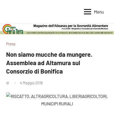
Vai
al
Menu
Voci
Magazine
contenuto
Alleanza
per
per
la
la
Sovranità
Terra
Press
Alimentare
Non siamo mucche da mungere.
Assemblea ad Altamura sul
Consorzio di Bonifica
di
4 Maggio 2018
Nessun
commento