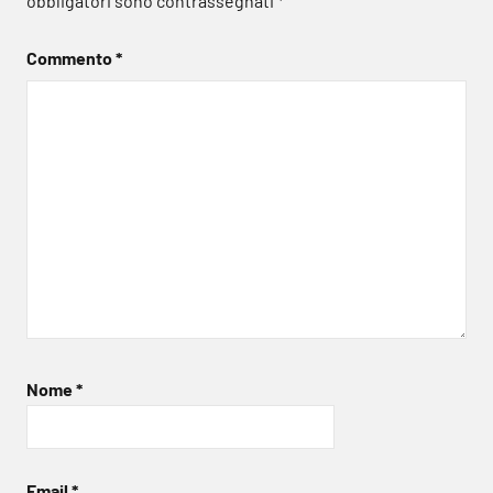
obbligatori sono contrassegnati
*
Commento
*
Nome
*
Email
*