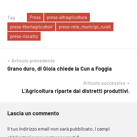
Press
press-altragricoltura
Tag
press-liberiagricoltori
press-rete_municipi_rurali
press-riscatto
Navigazione
Articolo precedente
Grano duro, di Gioia chiede la Cun a Foggia
articoli
Articolo successivo
L’Agricoltura riparte dai distretti produttivi.
Lascia un commento
Il tuo indirizzo email non sarà pubblicato.
I campi