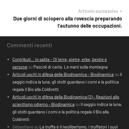
Articolo successivo
Due giorni di sciopero alla rovescia preparando
l’autunno delle occupazioni.
Commenti recenti
Contributi… in salita – Di terre, pietre, erbe, bestie e
persone
su
Pascoli di carta. Le mani sulla montagna
Articoli usciti in difesa della Biodinamica - Biodinamica
su
Il
saggio indica la luna, gli stolti guardano i corni e la politica
regala il Bio alla Coldiretti
Articoli usciti in difesa della Biodinamica (2) - Reazioni allo
scientismo odierno - Biodinamica
su
Il saggio indica la luna,
gli stolti guardano i corni e la politica regala il Bio alla
Coldiretti
Sebastiano
su
La truffa è il neoliberismo, i truffatori i suoi