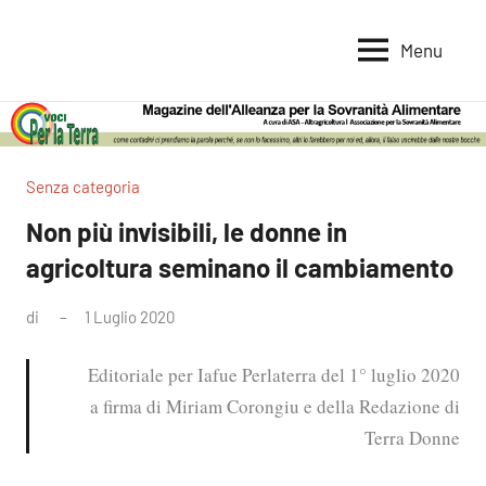
Vai
al
Menu
Voci
Magazine
contenuto
Alleanza
per
per
la
la
Sovranità
Terra
Senza categoria
Alimentare
Non più invisibili, le donne in
agricoltura seminano il cambiamento
di
1 Luglio 2020
Editoriale per Iafue Perlaterra del 1° luglio 2020
a firma di Miriam Corongiu e della Redazione di
Terra Donne