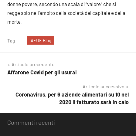
donne povere, secondo una scala di “valore” che si
regge solo nell’ambito della società del capitale e della
morte.
IAFUE Blog
Tag
Navigazione
Articolo precedente
Affarone Covid per gli usurai
articoli
Articolo successivo
Coronavirus, per 6 aziende alimentari su 10 nel
2020 il fatturato sarà in calo
Commenti recenti