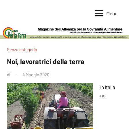
Vai
al
Menu
Voci
Magazine
contenuto
Alleanza
per
per
la
la
Sovranità
Terra
Senza categoria
Alimentare
Noi, lavoratrici della terra
di
4 Maggio 2020
In Italia
noi