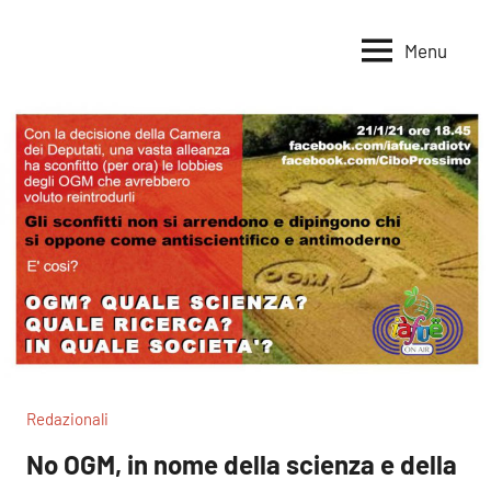
Vai
al
Menu
Voci
Magazine
contenuto
Alleanza
per
per
la
la
Sovranità
Terra
Alimentare
Redazionali
No OGM, in nome della scienza e della