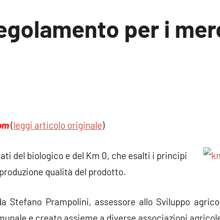
egolamento per i merc
un
ento
om
(
leggi articolo originale
)
i del biologico e del Km 0, che esalti i principi
 produzione qualità del prodotto.
a Stefano Prampolini, assessore allo Sviluppo agric
munale e creato assieme a diverse associazioni agricol