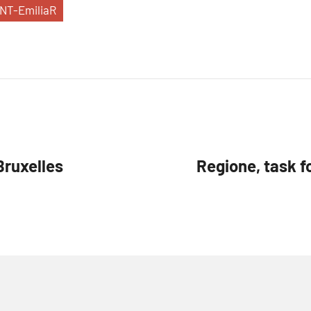
NT-EmiliaR
Bruxelles
Regione, task f