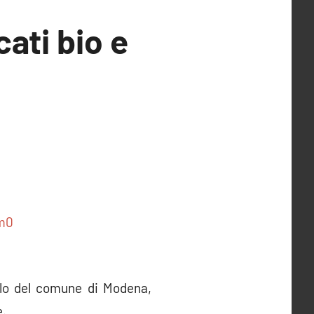
ati bio e
olo del comune di Modena,
e.