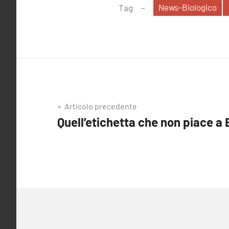
News-Biologico
Tag
Navigazione
Articolo precedente
Quell’etichetta che non piace a 
articoli