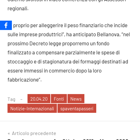
regionali.
“E proprio per alleggerire il peso finanziario che incide
sulle imprese produttrici”, ha anticipato Bellanova, “nel
prossimo Decreto legge proporremo un fondo
finalizzato a compensare parzialmente le spese di
stoccaggio e di stagionatura dei formaggi destinati ad
essere immessi in commercio dopo la loro
fabbricazione”.
20.04.20
Fonti
News
Tag
Notizie-Internazionali
spaventapasseri
Navigazione
Articolo precedente