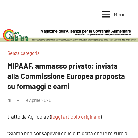
Vai
al
Menu
Voci
Magazine
contenuto
Alleanza
per
per
la
la
Sovranità
Terra
Senza categoria
Alimentare
MIPAAF, ammasso privato: inviata
alla Commissione Europea proposta
su formaggi e carni
di
19 Aprile 2020
tratto da Agricolae (
leggi articolo originale
)
“Siamo ben consapevoli delle difficoltà che le misure di