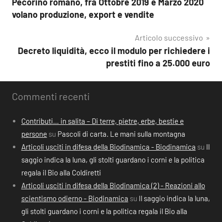
Pecorino romano, fra Ottobre 2019 e Marzo 2020
articoli
volano produzione, export e vendite
Articolo successivo
Decreto liquidità, ecco il modulo per richiedere i
prestiti fino a 25.000 euro
Commenti recenti
Contributi… in salita – Di terre, pietre, erbe, bestie e
persone
su
Pascoli di carta. Le mani sulla montagna
Articoli usciti in difesa della Biodinamica - Biodinamica
su
Il
saggio indica la luna, gli stolti guardano i corni e la politica
regala il Bio alla Coldiretti
Articoli usciti in difesa della Biodinamica (2) - Reazioni allo
scientismo odierno - Biodinamica
su
Il saggio indica la luna,
gli stolti guardano i corni e la politica regala il Bio alla