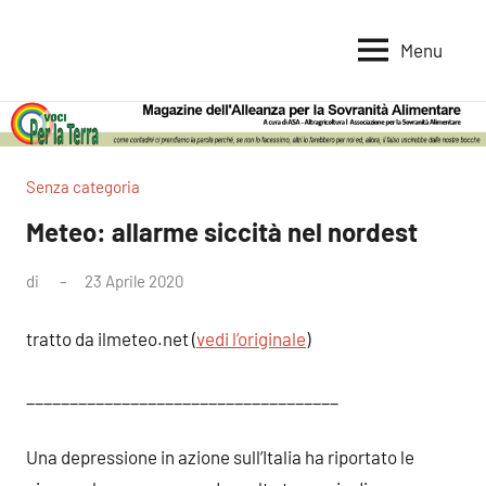
Vai
al
Menu
Voci
Magazine
contenuto
Alleanza
per
per
la
la
Sovranità
Terra
Senza categoria
Alimentare
Meteo: allarme siccità nel nordest
di
23 Aprile 2020
tratto da ilmeteo.net (
vedi l’originale
)
____________________________________
Una depressione in azione sull’Italia ha riportato le