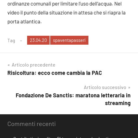
ordinanze comunali per limitare l’uso dell’acqua. Nel
video il punto della situazione in attesa che si riapra la
porta atlantica.
23.04.20
spaventapasseri
Tag
Navigazione
Articolo precedente
Risicoltura: ecco come cambia la PAC
articoli
Articolo successivo
Fondazione De Sanctis: maratona letteraria in
streaming
Commenti recenti