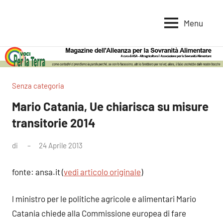
Vai
al
Menu
Voci
Magazine
contenuto
Alleanza
per
per
la
la
Sovranità
Terra
Senza categoria
Alimentare
Mario Catania, Ue chiarisca su misure
transitorie 2014
di
24 Aprile 2013
Nessun
commento
fonte: ansa.it (
vedi articolo originale
)
l ministro per le politiche agricole e alimentari Mario
Catania chiede alla Commissione europea di fare