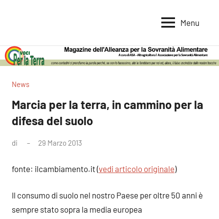
Vai
al
Menu
Voci
Magazine
contenuto
Alleanza
per
per
la
la
Sovranità
Terra
News
Alimentare
Marcia per la terra, in cammino per la
difesa del suolo
di
29 Marzo 2013
Nessun
commento
fonte: ilcambiamento.it (
vedi articolo originale
)
Il consumo di suolo nel nostro Paese per oltre 50 anni è
sempre stato sopra la media europea