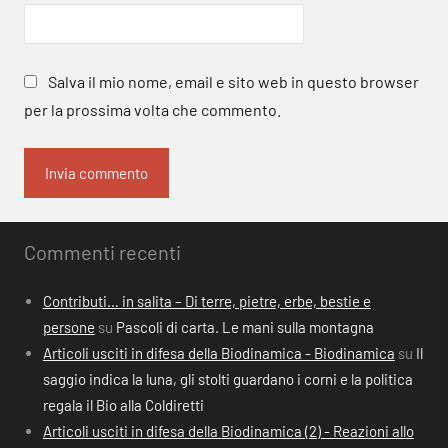
Salva il mio nome, email e sito web in questo browser
per la prossima volta che commento.
Commenti recenti
Contributi… in salita – Di terre, pietre, erbe, bestie e
persone
su
Pascoli di carta. Le mani sulla montagna
Articoli usciti in difesa della Biodinamica - Biodinamica
su
Il
saggio indica la luna, gli stolti guardano i corni e la politica
regala il Bio alla Coldiretti
Articoli usciti in difesa della Biodinamica (2) - Reazioni allo