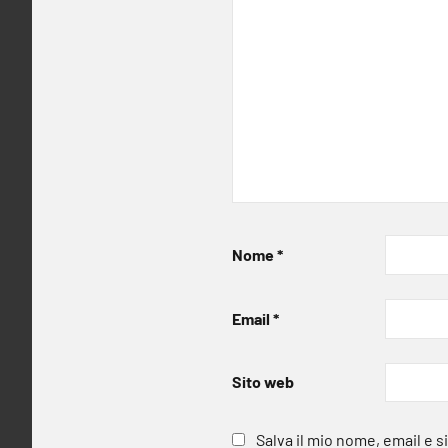
Nome
*
Email
*
Sito web
Salva il mio nome, email e 