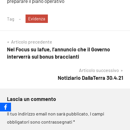
preparare il piano operativo
Evidenza
Tag
Navigazione
Articolo precedente
Nel Focus su Iafue, l’annuncio che il Governo
articoli
interverrà sul bonus braccianti
Articolo successivo
Notiziario DallaTerra 30.4.21
Lascia un commento
Il tuo indirizzo email non sarà pubblicato.
I campi
obbligatori sono contrassegnati
*