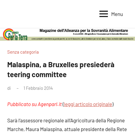
Vai
al
Menu
Voci
Magazine
contenuto
Alleanza
per
per
la
la
Sovranità
Terra
Senza categoria
Alimentare
Malaspina, a Bruxelles presiederà
teering committee
di
1 Febbraio 2014
Nessun
commento
Pubblicato su Agenparl.it
(
leggi articolo originale
)
Sarà l’assessore regionale all’Agricoltura della Regione
Marche, Maura Malaspina, attuale presidente della Rete