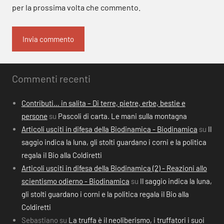
per la prossima volta che commento.
Commenti recenti
Contributi… in salita – Di terre, pietre, erbe, bestie e
persone
su
Pascoli di carta. Le mani sulla montagna
Articoli usciti in difesa della Biodinamica - Biodinamica
su
Il
saggio indica la luna, gli stolti guardano i corni e la politica
regala il Bio alla Coldiretti
Articoli usciti in difesa della Biodinamica (2) - Reazioni allo
scientismo odierno - Biodinamica
su
Il saggio indica la luna,
gli stolti guardano i corni e la politica regala il Bio alla
Coldiretti
Sebastiano
su
La truffa è il neoliberismo, i truffatori i suoi