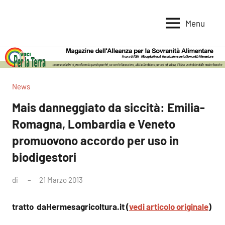
Vai
al
Menu
Voci
Magazine
contenuto
Alleanza
per
per
la
la
Sovranità
Terra
News
Alimentare
Mais danneggiato da siccità: Emilia-
Romagna, Lombardia e Veneto
promuovono accordo per uso in
biodigestori
di
21 Marzo 2013
Nessun
commento
tratto daHermesagricoltura.it (
vedi articolo originale
)