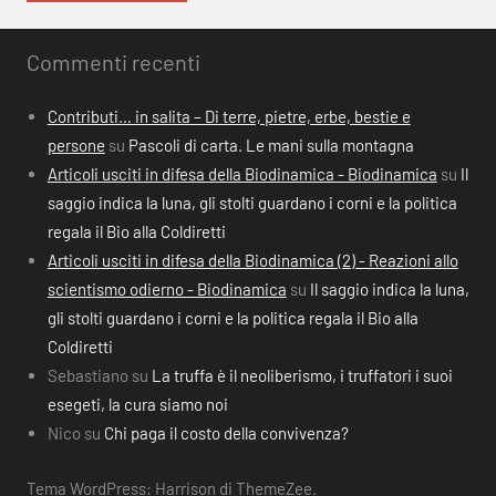
Commenti recenti
Contributi… in salita – Di terre, pietre, erbe, bestie e
persone
su
Pascoli di carta. Le mani sulla montagna
Articoli usciti in difesa della Biodinamica - Biodinamica
su
Il
saggio indica la luna, gli stolti guardano i corni e la politica
regala il Bio alla Coldiretti
Articoli usciti in difesa della Biodinamica (2) - Reazioni allo
scientismo odierno - Biodinamica
su
Il saggio indica la luna,
gli stolti guardano i corni e la politica regala il Bio alla
Coldiretti
Sebastiano
su
La truffa è il neoliberismo, i truffatori i suoi
esegeti, la cura siamo noi
Nico
su
Chi paga il costo della convivenza?
Tema WordPress: Harrison di ThemeZee.