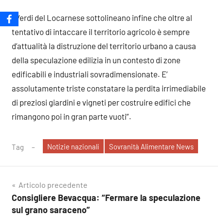
I Verdi del Locarnese sottolineano infine che oltre al
tentativo di intaccare il territorio agricolo è sempre
d’attualità la distruzione del territorio urbano a causa
della speculazione edilizia in un contesto di zone
edificabili e industriali sovradimensionate. E’
assolutamente triste constatare la perdita irrimediabile
di preziosi giardini e vigneti per costruire edifici che
rimangono poi in gran parte vuoti”.
Notizie nazionali
Sovranità Alimentare News
Tag
Navigazione
Articolo precedente
Consigliere Bevacqua: “Fermare la speculazione
articoli
sul grano saraceno”