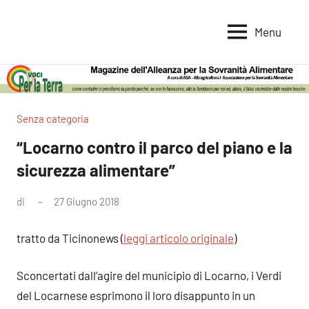
Vai
al
Menu
Voci
Magazine
contenuto
Alleanza
per
per
la
la
Sovranità
Terra
Senza categoria
Alimentare
“Locarno contro il parco del piano e la
sicurezza alimentare”
di
27 Giugno 2018
Nessun
commento
tratto da Ticinonews (
leggi articolo originale
)
Sconcertati dall’agire del municipio di Locarno, i Verdi
del Locarnese esprimono il loro disappunto in un