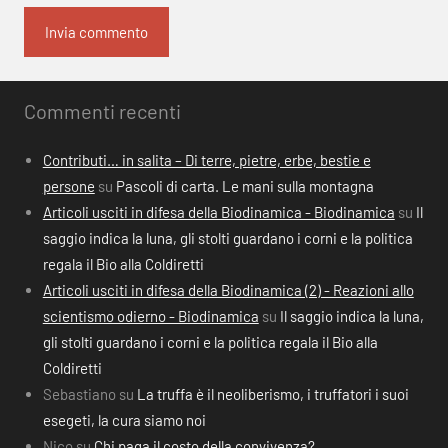
Commenti recenti
Contributi… in salita – Di terre, pietre, erbe, bestie e
persone
su
Pascoli di carta. Le mani sulla montagna
Articoli usciti in difesa della Biodinamica - Biodinamica
su
Il
saggio indica la luna, gli stolti guardano i corni e la politica
regala il Bio alla Coldiretti
Articoli usciti in difesa della Biodinamica (2) - Reazioni allo
scientismo odierno - Biodinamica
su
Il saggio indica la luna,
gli stolti guardano i corni e la politica regala il Bio alla
Coldiretti
Sebastiano
su
La truffa è il neoliberismo, i truffatori i suoi
esegeti, la cura siamo noi
Nico
su
Chi paga il costo della convivenza?