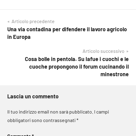
Navigazione
Articolo precedente
Una via contadina per difendere il lavoro agricolo
articoli
in Europa
Articolo successivo
Cosa bolle in pentola. Su Iafue i cuochi e le
cuoche propongono il forum cucinando il
minestrone
Lascia un commento
Il tuo indirizzo email non sarà pubblicato.
I campi
obbligatori sono contrassegnati
*
Commento
*