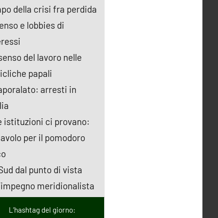
po della crisi fra perdida
senso e lobbies di
eressi
 senso del lavoro nelle
icliche papali
aporalato: arresti in
lia
e istituzioni ci provano:
tavolo per il pomodoro
co
 Sud dal punto di vista
l’impegno meridionalista
L’hashtag del giorno: