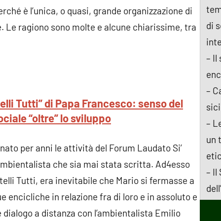
tem
ché è l’unica, o quasi, grande organizzazione di
di 
. Le ragiono sono molte e alcune chiarissime, tra
int
– Il
enc
– C
elli Tutti” di Papa Francesco: senso del
sici
ociale “oltre” lo sviluppo
– L
un 
nato per anni le attività del Forum Laudato Si’
eti
 ambientalista che sia mai stata scritta. Ad4esso
– Il
telli Tutti, era inevitabile che Mario si fermasse a
del
ue encicliche in relazione fra di loro e in assoluto e
dialogo a distanza con l’ambientalista Emilio