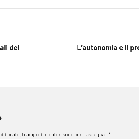
ali del
L’autonomia e il pr
o
pubblicato.
I campi obbligatori sono contrassegnati
*