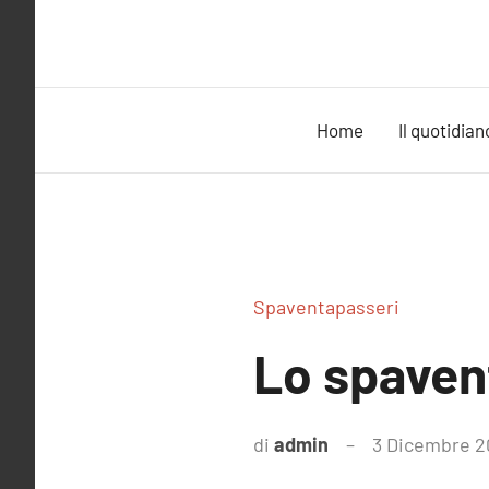
Vai
al
contenuto
Home
Il quotidian
Spaventapasseri
Lo spavent
di
admin
3 Dicembre 