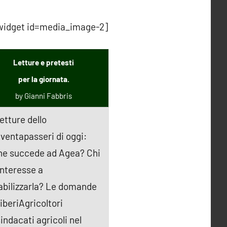
widget id=media_image-2]
Letture e pretesti
per la giornata.
by Gianni Fabbris
letture dello
ventapasseri di oggi:
he succede ad Agea? Chi
interesse a
abilizzarla? Le domande
LiberiAgricoltori
sindacati agricoli nel