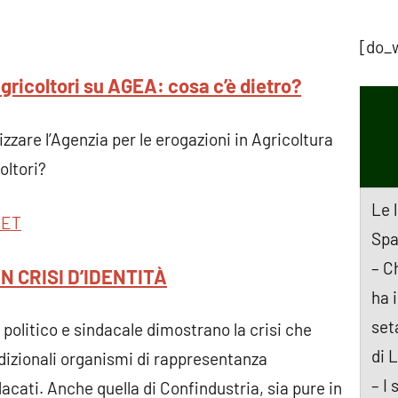
[do_
ricoltori su AGEA: cosa c’è dietro?
izzare l’Agenzia per le erogazioni in Agricoltura
oltori?
Le 
NET
Spa
– C
IN CRISI D’IDENTITÀ
ha 
set
o politico e sindacale dimostrano la crisi che
di 
dizionali organismi di rappresentanza
– I 
acati. Anche quella di Confindustria, sia pure in