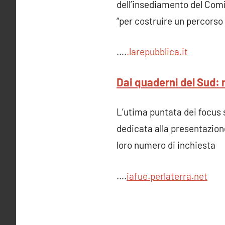
dell’insediamento del Comit
“per costruire un percorso s
….
.larepubblica.it
Dai quaderni del Sud: 
L’utima puntata dei focus s
dedicata alla presentazion
loro numero di inchiesta
….
iafue.perlaterra.ne
t