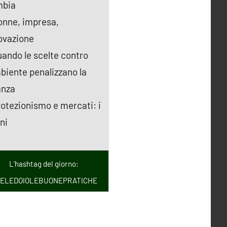
mbia
onne, impresa,
ovazione
uando le scelte contro
mbiente penalizzano la
anza
rotezionismo e mercati: i
ni
L’hashtag del giorno:
ELEDOIOLEBUONEPRATICHE