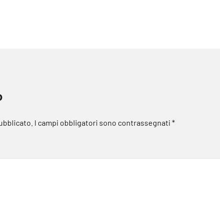
o
pubblicato.
I campi obbligatori sono contrassegnati
*