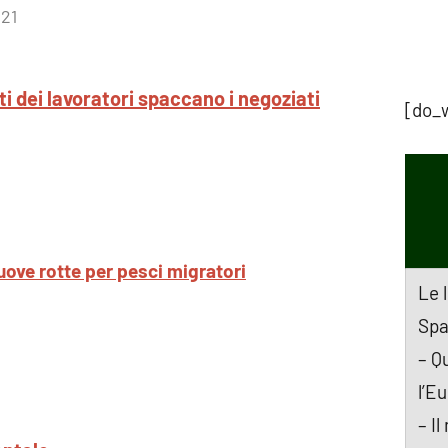
021
Nessun
commento
tti dei lavoratori spaccano i negoziati
[do_
uove rotte per pesci migratori
Le 
Spa
– Q
l’E
– I