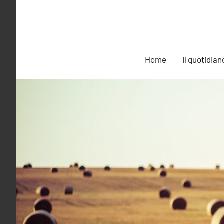
Vai
al
contenuto
Home
Il quotidian