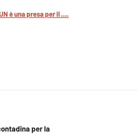
N è una presa per il ….
ontadina per la