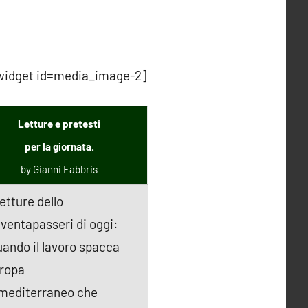
widget id=media_image-2]
Letture e pretesti
per la giornata.
by Gianni Fabbris
letture dello
ventapasseri di oggi:
uando il lavoro spacca
uropa
l mediterraneo che