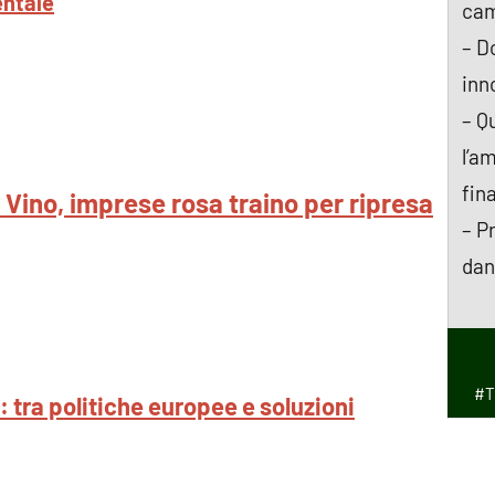
entale
ca
– D
inn
– Q
l’a
fin
Vino, imprese rosa traino per ripresa
– P
dan
#T
d: tra politiche europee e soluzioni