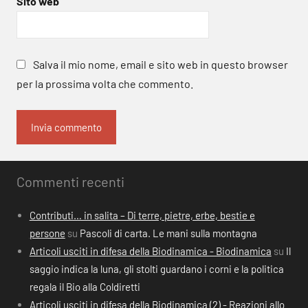
Sito web
Salva il mio nome, email e sito web in questo browser
per la prossima volta che commento.
Commenti recenti
Contributi… in salita – Di terre, pietre, erbe, bestie e
persone
su
Pascoli di carta. Le mani sulla montagna
Articoli usciti in difesa della Biodinamica - Biodinamica
su
Il
saggio indica la luna, gli stolti guardano i corni e la politica
regala il Bio alla Coldiretti
Articoli usciti in difesa della Biodinamica (2) - Reazioni allo