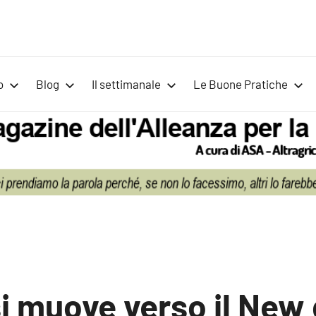
Voci
Magazine
Alleanza
per
per
o
Blog
Il settimanale
Le Buone Pratiche
la
la
Sovranità
Alimentare
Terra
i muove verso il New 