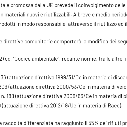
ta e promossa dalla UE prevede il coinvolgimento delle 
on materiali nuovi e riutilizzabili. A breve e medio perio
odotti in modo responsabile, attraverso il riutilizzo ed il
elle direttive comunitarie comporterà la modifica dei se
52 (cd. “Codice ambientale”, recante norme, tra le altre, 
36 (attuazione direttiva 1999/31/Ce in materia di discaric
09 (attuazione direttiva 2000/53/Ce in materia di veicol
. 188 (attuazione direttiva 2006/66/Ce in materia di pi
 (attuazione direttiva 2012/19/Ue in materia di Raee).
a raccolta differenziata ha raggiunto il 55% dei rifiuti pr