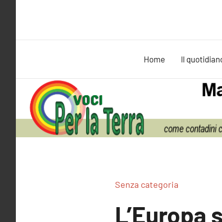
Vai
al
contenuto
Home
Il quotidian
Senza categoria
L’Europa s