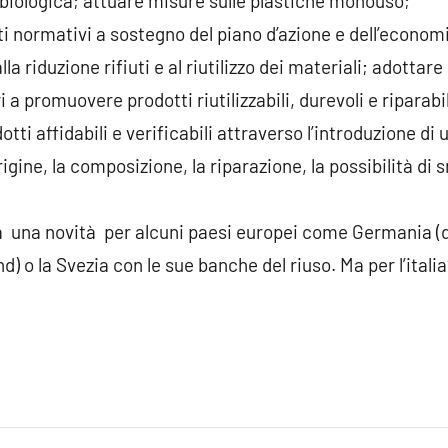
 biologica; attuare misure sulle plastiche monouso;
ti normativi a sostegno del piano d’azione e dell’economi
alla riduzione rifiuti e al riutilizzo dei materiali; adotta
a promuovere prodotti riutilizzabili, durevoli e riparab
otti affidabili e verificabili attraverso l’introduzione d
origine, la composizione, la riparazione, la possibilità d
 una novità per alcuni paesi europei come Germania (do
 o la Svezia con le sue banche del riuso. Ma per l’italia