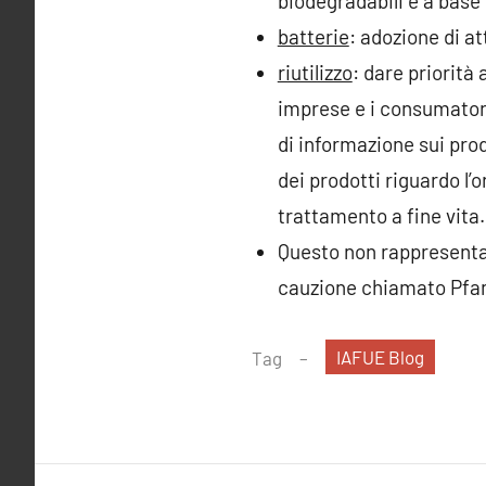
biodegradabili e a base
batterie
: adozione di at
riutilizzo
: dare priorità 
imprese e i consumatori 
di informazione sui prod
dei prodotti riguardo l’
trattamento a fine vita.
Questo non rappresenta
cauzione chiamato Pfand)
IAFUE Blog
Tag