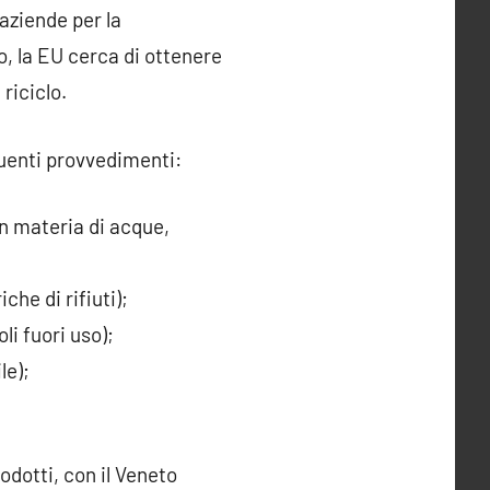
aziende per la
do, la EU cerca di ottenere
 riciclo.
guenti provvedimenti:
in materia di acque,
he di rifiuti);
i fuori uso);
le);
odotti, con il Veneto