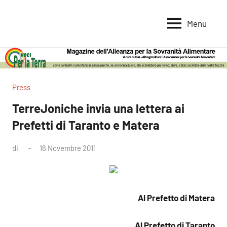
Vai
al
Menu
Voci
Magazine
contenuto
Alleanza
per
per
la
la
Sovranità
Terra
Press
Alimentare
TerreJoniche invia una lettera ai
Prefetti di Taranto e Matera
di
16 Novembre 2011
Nessun
commento
Al Prefetto di Matera
Al Prefetto di Taranto