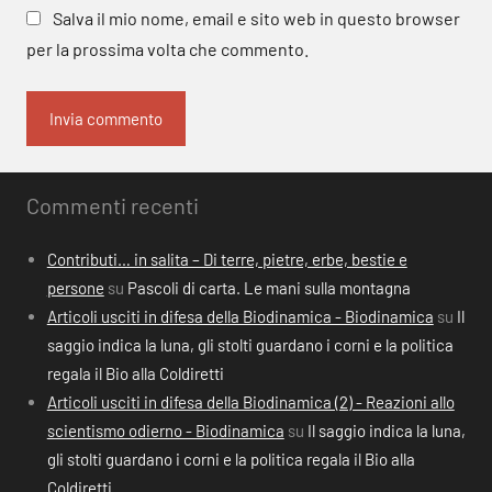
Salva il mio nome, email e sito web in questo browser
per la prossima volta che commento.
Commenti recenti
Contributi… in salita – Di terre, pietre, erbe, bestie e
persone
su
Pascoli di carta. Le mani sulla montagna
Articoli usciti in difesa della Biodinamica - Biodinamica
su
Il
saggio indica la luna, gli stolti guardano i corni e la politica
regala il Bio alla Coldiretti
Articoli usciti in difesa della Biodinamica (2) - Reazioni allo
scientismo odierno - Biodinamica
su
Il saggio indica la luna,
gli stolti guardano i corni e la politica regala il Bio alla
Coldiretti