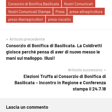
Consorzio di Bonifica Basilicata
Nostri Comunicati
Nostri Comunicati Stampa
Press
press-altragricoltura
press-liberiagricoltori
press-riscatto
Navigazione
Articolo precedente
Consorzio di Bonifica di Basilicata. La Coldiretti
articoli
gioisce perché pensa di aver di nuovo messo le
mani sul malloppo. Illusi!
Articolo successivo
Elezioni Truffa al Consorzio di Bonifica di
Basilicata – Incontro in Regione e Conferenza
stampa il 24.7.18
Lascia un commento