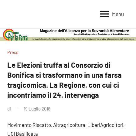
Vai
al
Menu
Voci
Magazine
contenuto
Alleanza
per
per
la
la
Sovranità
Terra
Press
Alimentare
Le Elezioni truffa al Consorzio di
Bonifica si trasformano in una farsa
tragicomica. La Regione, con cui ci
incontriamo il 24, intervenga
di
19 Luglio 2018
Nessun
commento
Movimento Riscatto, Altragricoltura, LiberiAgricoltori,
UCI Basilicata