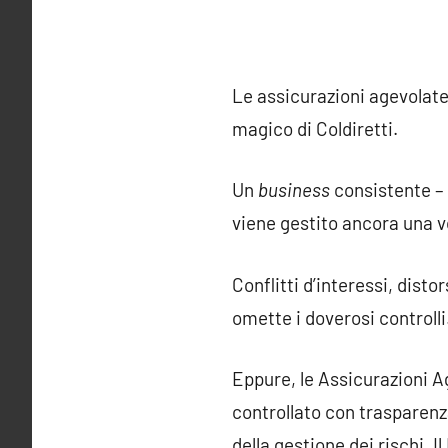
Le assicurazioni agevolate 
magico di Coldiretti.
Un
business
consistente – c
viene gestito ancora una vo
Conflitti d’interessi, dist
omette i doverosi controlli
Eppure, le Assicurazioni A
controllato con trasparen
della gestione dei rischi. 