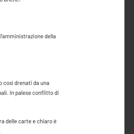
all’amministrazione della
o così drenati da una
ali. In palese conflitto di
ura delle carte e chiaro è
.