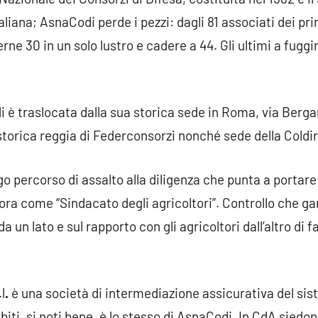
taliana; AsnaCodi perde i pezzi: dagli 81 associati dei pr
rne 30 in un solo lustro e cadere a 44. Gli ultimi a fuggi
è traslocata dalla sua storica sede in Roma, via Berga
 storica reggia di Federconsorzi nonché sede della Coldir
go percorso di assalto alla diligenza che punta a portare t
ora come “Sindacato degli agricoltori”. Controllo che ga
a un lato e sul rapporto con gli agricoltori dall’altro di f
l
.
è una società di intermediazione assicurativa del siste
iti, si noti bene, è lo stesso di AsnaCodi. In CdA siedo