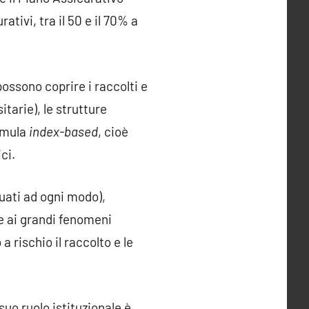
tivi, tra il 50 e il 70% a
possono coprire i raccolti e
itarie), le strutture
ormula
index-based
, cioè
ci.
guati ad ogni modo),
te ai grandi fenomeni
rischio il raccolto e le
suo ruolo istituzionale è