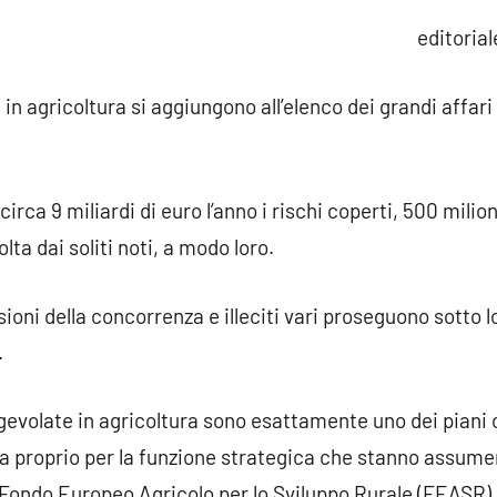
commento
editorial
in agricoltura si aggiungono all’elenco dei grandi affari
irca 9 miliardi di euro l’anno i rischi coperti, 500 milioni
lta dai soliti noti, a modo loro.
orsioni della concorrenza e illeciti vari proseguono sotto
.
gevolate in agricoltura sono esattamente uno dei piani
za proprio per la funzione strategica che stanno assum
Il Fondo Europeo Agricolo per lo Sviluppo Rurale (FEASR) 