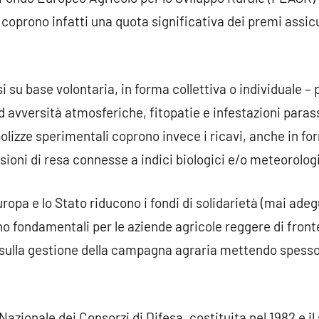
oprono infatti una quota significativa dei premi assicura
i su base volontaria, in forma collettiva o individuale – 
ad avversità atmosferiche, fitopatie e infestazioni parass
 polizze sperimentali coprono invece i ricavi, anche in f
isioni di resa connesse a indici biologici e/o meteorologi
ropa e lo Stato riducono i fondi di solidarietà (mai ade
tano fondamentali per le aziende agricole reggere di fron
ulla gestione della campagna agraria mettendo spesso a 
Nazionale dei Consorzi di Difesa, costituita nel 1982 e il 