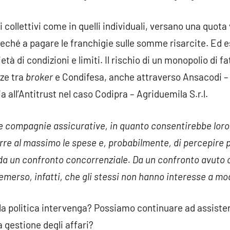
ti collettivi come in quelli individuali, versano una quota 
reché a pagare le franchigie sulle somme risarcite. Ed e
tà di condizioni e limiti. Il rischio di un monopolio di f
nze tra
broker
e Condifesa, anche attraverso Ansacodi – 
a all’Antitrust nel caso Codipra – Agriduemila S.r.l.
le compagnie assicurative, in quanto consentirebbe loro
urre al massimo le spese e, probabilmente, di percepire p
a un confronto concorrenziale. Da un confronto avuto c
merso, infatti, che gli stessi non hanno interesse a mod
 la politica intervenga? Possiamo continuare ad assister
a gestione degli affari?