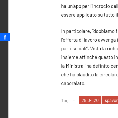
ha un’app per l’incrocio de
essere applicato su tutto i
In particolare, “dobbiamo 
l’offerta di lavoro avveng
parti sociali”. Vista la ri
insieme affinché questo i
la Ministra l’ha definito c
che ha plaudito la circolare
caporalato.
28.04.20
spaven
Tag