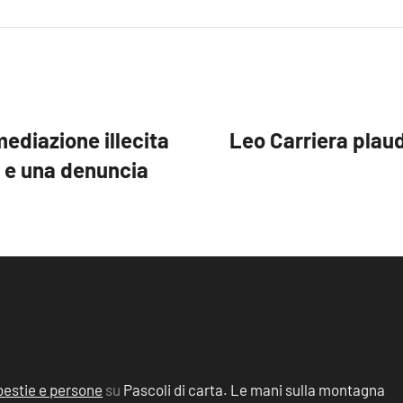
ediazione illecita
Leo Carriera plaud
i e una denuncia
, bestie e persone
su
Pascoli di carta. Le mani sulla montagna