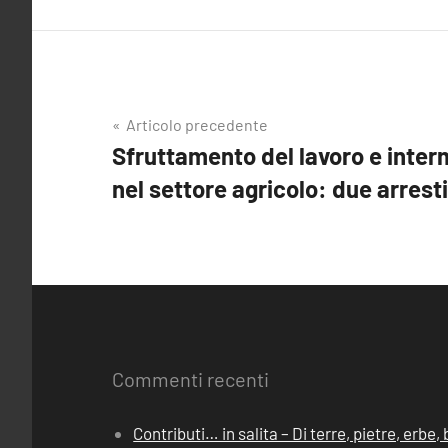
Navigazione
Articolo precedente
Sfruttamento del lavoro e interm
articoli
nel settore agricolo: due arrest
Commenti recenti
Contributi… in salita – Di terre, pietre, erbe