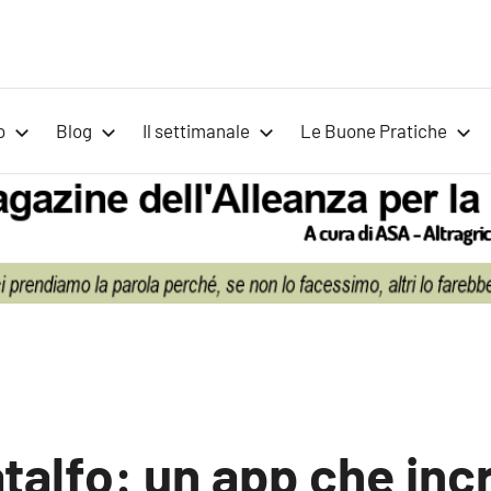
Voci
Magazine
Alleanza
per
per
o
Blog
Il settimanale
Le Buone Pratiche
la
la
Sovranità
Alimentare
Terra
talfo: un app che inc