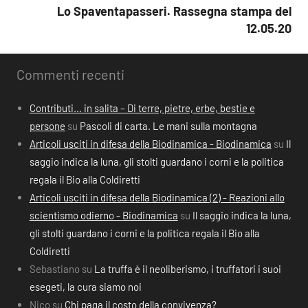
Lo Spaventapasseri. Rassegna stampa del
12.05.20
Commenti recenti
Contributi… in salita – Di terre, pietre, erbe, bestie e
persone
su
Pascoli di carta. Le mani sulla montagna
Articoli usciti in difesa della Biodinamica - Biodinamica
su
Il
saggio indica la luna, gli stolti guardano i corni e la politica
regala il Bio alla Coldiretti
Articoli usciti in difesa della Biodinamica (2) - Reazioni allo
scientismo odierno - Biodinamica
su
Il saggio indica la luna,
gli stolti guardano i corni e la politica regala il Bio alla
Coldiretti
Sebastiano
su
La truffa è il neoliberismo, i truffatori i suoi
esegeti, la cura siamo noi
Nico
su
Chi paga il costo della convivenza?