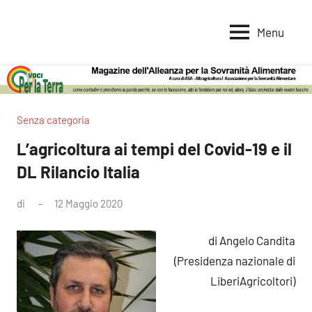
Vai
al
Menu
Voci
Magazine
contenuto
Alleanza
per
per
la
la
Sovranità
Terra
Senza categoria
Alimentare
L’agricoltura ai tempi del Covid-19 e il
DL Rilancio Italia
di
12 Maggio 2020
di Angelo Candita
(Presidenza nazionale di
LiberiAgricoltori)